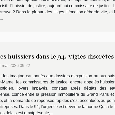
isif : l’huissier de justice, aujourd’hui commissaire de justice.
a preuve ? Dans la plupart des litiges, l’émotion déborde vite, e
..
es huissiers dans le 94, vigies discrètes
4 mai 2026 09:22
 les imagine cantonnés aux dossiers d’expulsion ou aux saisi
-Marne, les commissaires de justice, encore appelés huissiers
uotidien, loyers impayés, constats après dégâts des eau
se, coincé entre la pression immobilière du Grand Paris et u
cé, et la demande de réponses rapides s’est accentuée, au point d
ntreprises. Dans le 94, l’urgence est devenue la norme Qui a l
es délais est omniprésente,...