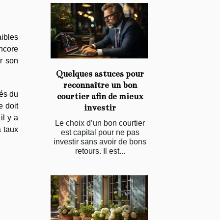
aibles
ncore
ir son
Quelques astuces pour
reconnaître un bon
tés du
courtier afin de mieux
e doit
investir
il y a
Le choix d’un bon courtier
à taux
est capital pour ne pas
investir sans avoir de bons
retours. Il est...