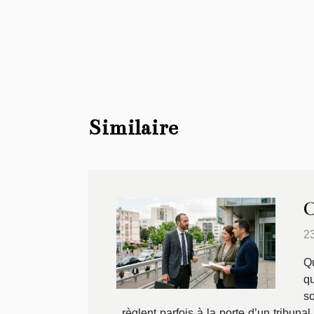
Similaire
O
2
Qu
qu
s
règlent parfois à la porte d’un tribu