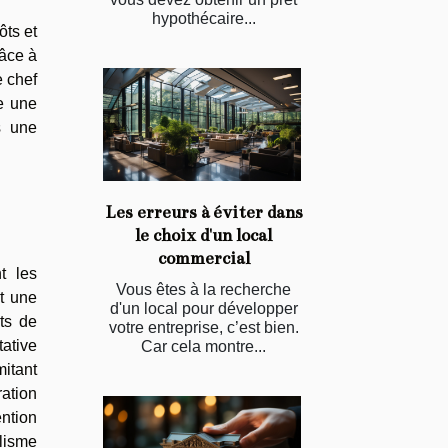
hypothécaire...
ôts et
râce à
e chef
ue une
es une
Les erreurs à éviter dans
le choix d'un local
commercial
t les
Vous êtes à la recherche
nt une
d'un local pour développer
ts de
votre entreprise, c’est bien.
tative
Car cela montre...
mitant
ration
ention
lisme