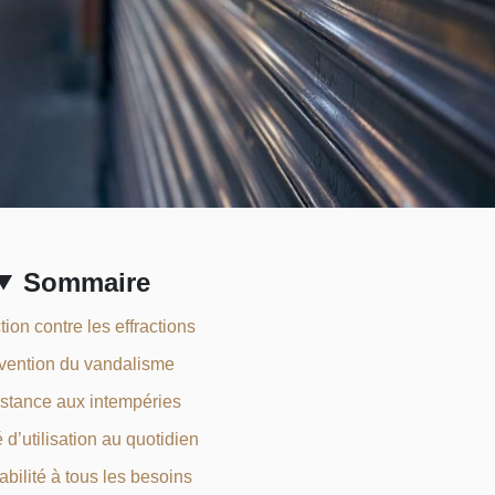
Sommaire
tion contre les effractions
vention du vandalisme
stance aux intempéries
é d’utilisation au quotidien
bilité à tous les besoins