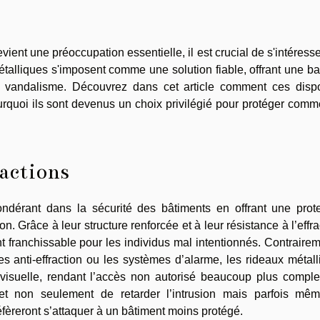
ent une préoccupation essentielle, il est crucial de s'intéress
talliques s'imposent comme une solution fiable, offrant une ba
e vandalisme. Découvrez dans cet article comment ces dispos
ourquoi ils sont devenus un choix privilégié pour protéger com
ractions
ndérant dans la sécurité des bâtiments en offrant une prote
on. Grâce à leur structure renforcée et à leur résistance à l’effra
ent franchissable pour les individus mal intentionnés. Contraire
s anti-effraction ou les systèmes d’alarme, les rideaux métal
visuelle, rendant l’accès non autorisé beaucoup plus comple
et non seulement de retarder l’intrusion mais parfois mê
fèreront s’attaquer à un bâtiment moins protégé.