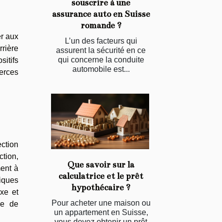
souscrire à une
assurance auto en Suisse
romande ?
er aux
L’un des facteurs qui
rrière
assurent la sécurité en ce
qui concerne la conduite
itifs
automobile est...
merces
ction
ction,
Que savoir sur la
ment à
calculatrice et le prêt
liques
hypothécaire ?
xe et
Pour acheter une maison ou
me de
un appartement en Suisse,
vous devez obtenir un prêt