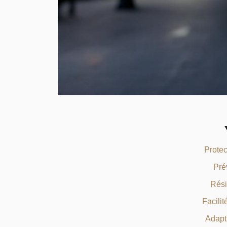
Protec
Pré
Rési
Facilit
Adapta