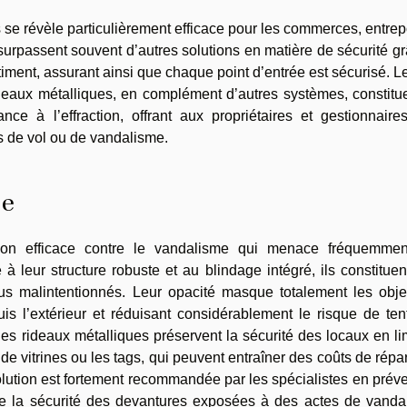
s se révèle particulièrement efficace pour les commerces, entrep
s surpassent souvent d’autres solutions en matière de sécurité g
âtiment, assurant ainsi que chaque point d’entrée est sécurisé. L
rideaux métalliques, en complément d’autres systèmes, constit
tance à l’effraction, offrant aux propriétaires et gestionnair
es de vol ou de vandalisme.
me
tion efficace contre le vandalisme qui menace fréquemmen
 leur structure robuste et au blindage intégré, ils constitue
dus malintentionnés. Leur opacité masque totalement les obje
is l’extérieur et réduisant considérablement le risque de ten
 les rideaux métalliques préservent la sécurité des locaux en li
 de vitrines ou les tags, qui peuvent entraîner des coûts de répa
solution est fortement recommandée par les spécialistes en prév
ble la sécurité des devantures exposées à des actes de vanda