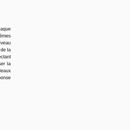
haque
stèmes
niveau
 de la
ectant
ser la
deaux
éponse