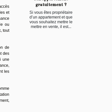
gratuitement ?
’accès
des et
Si vous êtes propriétaire
d’un appartement et que
enance
vous souhaitez mettre le
le ou
mettre en vente, il est...
, tout
on de
nt des
si une
nance,
nt les
comme
tation
ment,