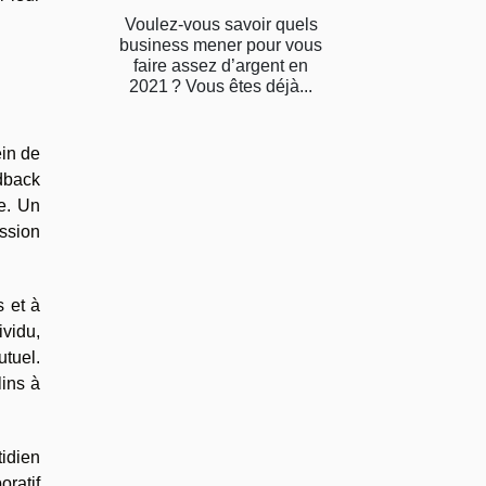
Voulez-vous savoir quels
business mener pour vous
faire assez d’argent en
2021 ? Vous êtes déjà...
ein de
dback
ce. Un
ession
s et à
ividu,
utuel.
lins à
tidien
ratif