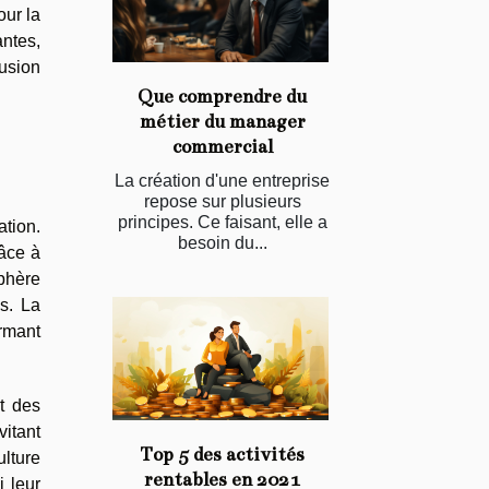
our la
antes,
usion
Que comprendre du
métier du manager
commercial
La création d'une entreprise
repose sur plusieurs
principes. Ce faisant, elle a
ation.
besoin du...
âce à
sphère
s. La
ormant
t des
vitant
Top 5 des activités
ulture
rentables en 2021
i leur