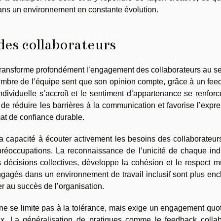
 dans un environnement en constante évolution.
es collaborateurs
f transforme profondément l’engagement des collaborateurs au s
embre de l’équipe sent que son opinion compte, grâce à un fee
 individuelle s’accroît et le sentiment d’appartenance se renfor
 de réduire les barrières à la communication et favorise l’expr
mat de confiance durable.
a capacité à écouter activement les besoins des collaborateur
 préoccupations. La reconnaissance de l’unicité de chaque ind
décisions collectives, développe la cohésion et le respect m
gagés dans un environnement de travail inclusif sont plus enc
er au succès de l’organisation.
n ne se limite pas à la tolérance, mais exige un engagement quo
x. La généralisation de pratiques comme le feedback collabo