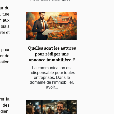
our du
lture
r aux
 biais
rer et
Quelles sont les astuces
 pour
pour rédiger une
rer de
annonce immobilière ?
mation
La communication est
indispensable pour toutes
entreprises. Dans le
domaine de l’immobilier,
avoir...
rer la
n des
idien.