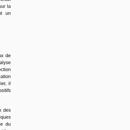
sur la
nt un
ux de
alyse
ection
ation
er, il
sitifs
on des
riques
pe du