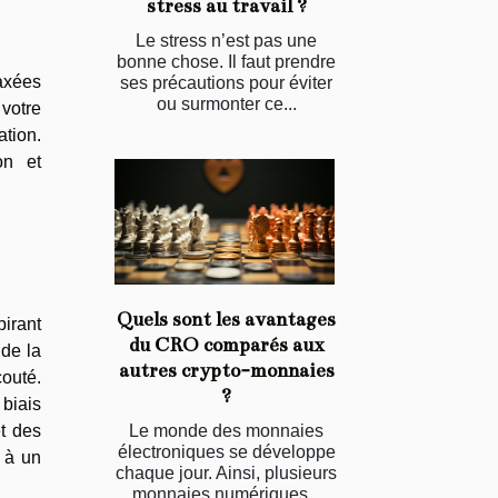
stress au travail ?
Le stress n’est pas une
bonne chose. Il faut prendre
axées
ses précautions pour éviter
ou surmonter ce...
votre
tion.
on et
Quels sont les avantages
pirant
du CRO comparés aux
de la
autres crypto-monnaies
couté.
?
biais
Le monde des monnaies
et des
électroniques se développe
 à un
chaque jour. Ainsi, plusieurs
monnaies numériques...