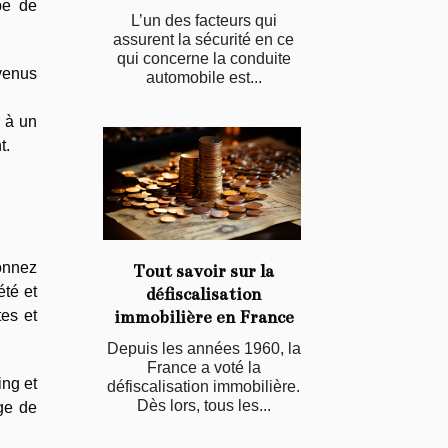
ype de
L’un des facteurs qui
assurent la sécurité en ce
qui concerne la conduite
evenus
automobile est...
r à un
t.
onnez
Tout savoir sur la
été et
défiscalisation
immobilière en France
tes et
Depuis les années 1960, la
France a voté la
ing et
défiscalisation immobilière.
Dès lors, tous les...
age de