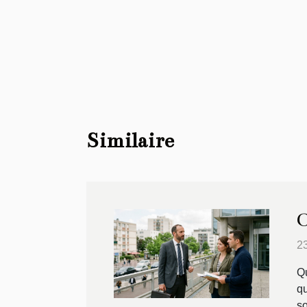
Similaire
O
2
Qu
qu
s