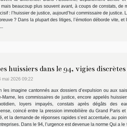
nal, mais beaucoup plus souvent avant, à coups de constats, de
isif : l’huissier de justice, aujourd’hui commissaire de justice.
a preuve ? Dans la plupart des litiges, l’émotion déborde vite, e
..
es huissiers dans le 94, vigies discrètes
4 mai 2026 09:22
 les imagine cantonnés aux dossiers d’expulsion ou aux saisi
-Marne, les commissaires de justice, encore appelés huissiers
uotidien, loyers impayés, constats après dégâts des eau
se, coincé entre la pression immobilière du Grand Paris et u
cé, et la demande de réponses rapides s’est accentuée, au point d
ntreprises. Dans le 94, l’urgence est devenue la norme Qui a l