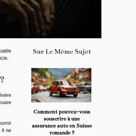
Sur Le Même Sujet
apable
cle.
 ?
génère
inaire
Comment pouvez-vous
souscrire à une
ournir
assurance auto en Suisse
 Il ne
romande ?