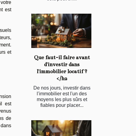
 votre
t est
nsuels
eurs,
ement.
urs et
Que faut-il faire avant
d'investir dans
l'immobilier locatif ?
</h2
De nos jours, investir dans
l'immobilier est l'un des
nsion
moyens les plus sûrs et
il est
fiables pour placer...
venus
ns de
n dans