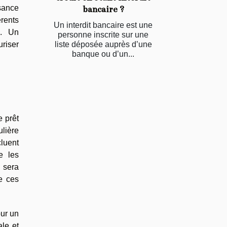
ssance
bancaire ?
érents
Un interdit bancaire est une
e. Un
personne inscrite sur une
uriser
liste déposée auprès d’une
banque ou d’un...
e prêt
ulière
cluent
e les
i sera
e ces
our un
ale et