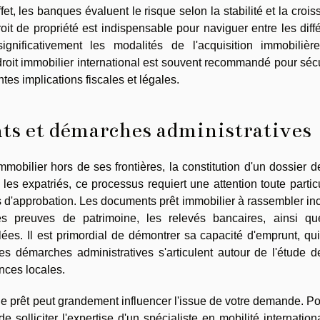
ffet, les banques évaluent le risque selon la stabilité et la croi
roit de propriété est indispensable pour naviguer entre les diff
ignificativement les modalités de l'acquisition immobilièr
roit immobilier international est souvent recommandé pour séc
tes implications fiscales et légales.
ts et démarches administratives
mmobilier hors de ses frontières, la constitution d'un dossier d
les expatriés, ce processus requiert une attention toute partic
 d'approbation. Les documents prêt immobilier à rassembler in
les preuves de patrimoine, les relevés bancaires, ainsi qu
llées. Il est primordial de démontrer sa capacité d'emprunt, qu
s démarches administratives s'articulent autour de l'étude d
nces locales.
e prêt peut grandement influencer l'issue de votre demande. P
 solliciter l'expertise d'un spécialiste en mobilité internation