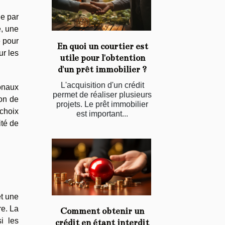
le par
e, une
e pour
En quoi un courtier est
ur les
utile pour l'obtention
d'un prêt immobilier ?
L'acquisition d'un crédit
ionaux
permet de réaliser plusieurs
ion de
projets. Le prêt immobilier
 choix
est important...
ité de
et une
re. La
Comment obtenir un
i les
crédit en étant interdit