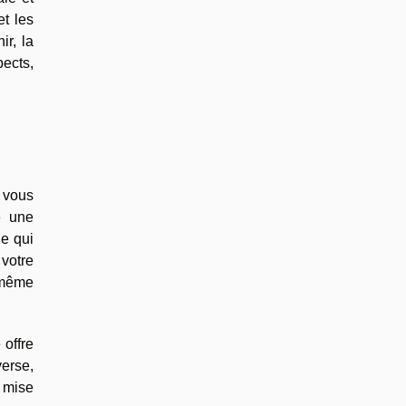
et les
r, la
pects,
 vous
e une
ie qui
votre
s-même
 offre
verse,
a mise